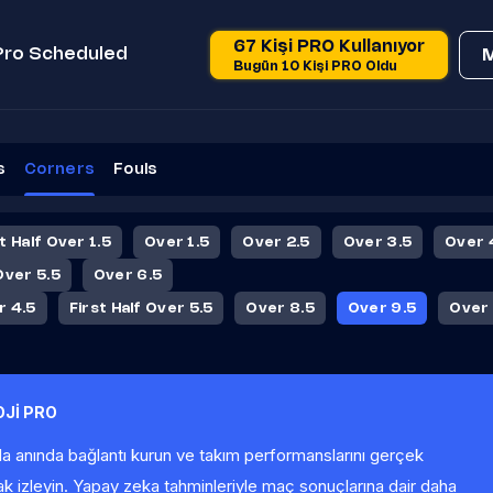
67 Kişi PRO Kullanıyor
Pro Scheduled
Bugün 10 Kişi PRO Oldu
s
Corners
Fouls
t Half Over 1.5
Over 1.5
Over 2.5
Over 3.5
Over 
Over 5.5
Over 6.5
r 4.5
First Half Over 5.5
Over 8.5
Over 9.5
Over 
Jİ PRO
la anında bağlantı kurun ve takım performanslarını gerçek
ak izleyin. Yapay zeka tahminleriyle maç sonuçlarına dair daha