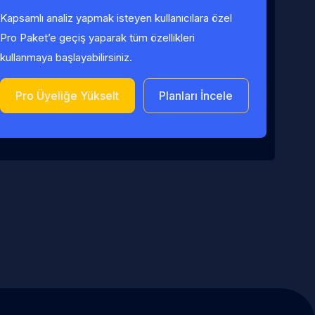
Kapsamlı analiz yapmak isteyen kullanıcılara özel
Pro Paket’e geçiş yaparak tüm özellikleri
kullanmaya başlayabilirsiniz.
Pro Üyeliğe Yükselt
Planları İncele