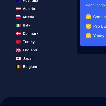
Australia
doğru öngörü
Austria
Canlı İs
Russia
Italy
Pro Bü
Denmark
Yapay 
Turkey
England
Japan
Belgium